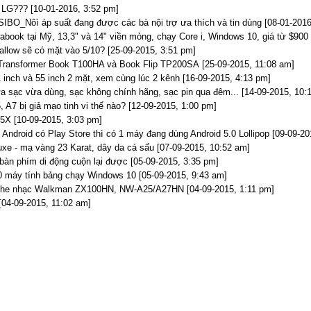
i LG??? [10-01-2016, 3:52 pm]
SIBO_Nôì áp suất đang được các bà nội trợ ưa thích và tin dùng [08-01-2016
abook tại Mỹ, 13,3" và 14" viền mỏng, chạy Core i, Windows 10, giá từ $900
llow sẽ có mặt vào 5/10? [25-09-2015, 3:51 pm]
 Transformer Book T100HA và Book Flip TP200SA [25-09-2015, 11:08 am]
1 inch và 55 inch 2 mặt, xem cùng lúc 2 kênh [16-09-2015, 4:13 pm]
ừa sạc vừa dùng, sạc không chính hãng, sạc pin qua đêm... [14-09-2015, 10:
A7 bị giả mạo tinh vi thế nào? [12-09-2015, 1:00 pm]
5X [10-09-2015, 3:03 pm]
Android có Play Store thì có 1 máy đang dùng Android 5.0 Lollipop [09-09-20
e - mạ vàng 23 Karat, dây da cá sấu [07-09-2015, 10:52 am]
bàn phím di động cuộn lại được [05-09-2015, 3:35 pm]
00 máy tính bảng chạy Windows 10 [05-09-2015, 9:43 am]
ghe nhạc Walkman ZX100HN, NW-A25/A27HN [04-09-2015, 1:11 pm]
 [04-09-2015, 11:02 am]