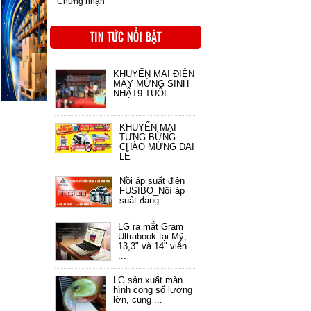
Chứng nhận
KHUYẾN MẠI ĐIỆN
MÁY MỪNG SINH
NHẬT9 TUỔI
KHUYẾN MẠI
TƯNG BỪNG
CHÀO MỪNG ĐẠI
LỄ
Nồi áp suất điện
FUSIBO_Nôì áp
suất đang ...
LG ra mắt Gram
Ultrabook tại Mỹ,
13,3" và 14" viền
...
LG sản xuất màn
hình cong số lượng
lớn, cung ...