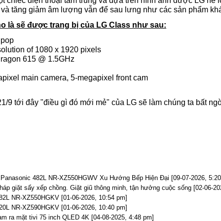
à một chiếc điện thoại tầm trung và dựa trên hình ảnh được LG hé l
n và tăng giảm âm lượng vẫn để sau lưng như các sản phẩm kh
o là sẽ được trang bị của LG Class như sau:
lipop
esolution of 1080 x 1920 pixels
ragon 615 @ 1.5GHz
pixel main camera, 5-megapixel front cam
/9 tới đây "điều gì đó mới mẻ" của LG sẽ làm chúng ta bất ngờ 
Panasonic 482L NR-XZ550HGWV Xu Hướng Bếp Hiện Đại [09-07-2026, 5:20
giặt sấy xếp chồng. Giặt giũ thông minh, tận hưởng cuộc sống [02-06-20
482L NR-XZ550HGKV [01-06-2026, 10:54 pm]
520L NR-XZ590HGKV [01-06-2026, 10:40 pm]
m ra mặt tivi 75 inch QLED 4K [04-08-2025, 4:48 pm]