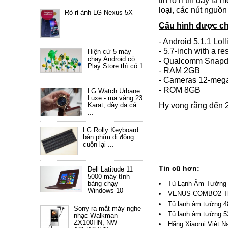
tin rò rỉ thì đây l
loại, các nút nguồ
Rò rỉ ảnh LG Nexus 5X
Cấu hình được ch
- Android 5.1.1 Lol
- 5.7-inch with a r
Hiện cứ 5 máy
chạy Android có
- Qualcomm Snapd
Play Store thì có 1
- RAM 2GB
...
- Cameras 12-mega
- ROM 8GB
LG Watch Urbane
Luxe - mạ vàng 23
Hy vọng rằng đến 21
Karat, dây da cá
...
LG Rolly Keyboard:
bàn phím di động
cuộn lại ...
Tin cũ hơn:
Dell Latitude 11
5000 máy tính
Tủ Lạnh Âm Tường 
bảng chạy
Windows 10
VENUS-COMBO2 Tháp 
Tủ lạnh âm tường 
Sony ra mắt máy nghe
Tủ lạnh âm tường 
nhạc Walkman
ZX100HN, NW-
Hãng Xiaomi Việt Na