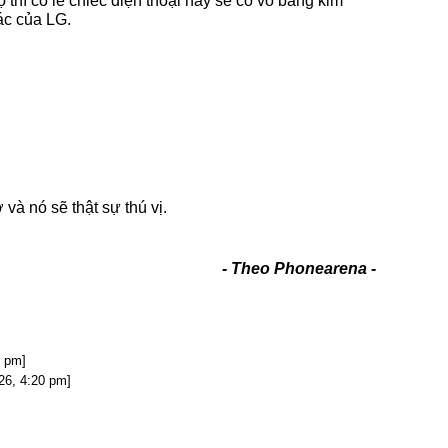
ộ thì có lẽ chiếc điện thoại này sẽ có vỏ bằng kim
ác của LG.
và nó sẽ thật sự thú vị.
- Theo Phonearena -
 pm]
26, 4:20 pm]