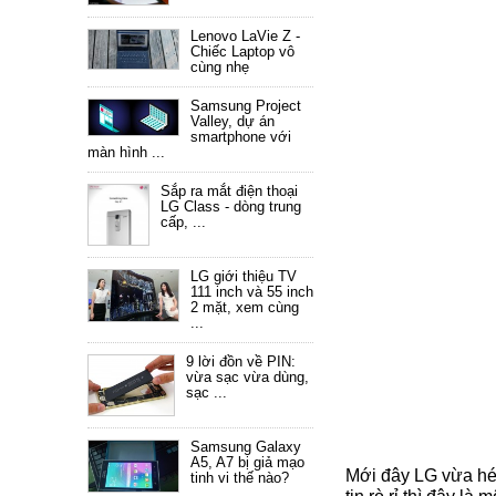
Lenovo LaVie Z -
Chiếc Laptop vô
cùng nhẹ
Samsung Project
Valley, dự án
smartphone với
màn hình ...
Sắp ra mắt điện thoại
LG Class - dòng trung
cấp, ...
LG giới thiệu TV
111 inch và 55 inch
2 mặt, xem cùng
...
9 lời đồn về PIN:
vừa sạc vừa dùng,
sạc ...
Samsung Galaxy
A5, A7 bị giả mạo
Mới đây LG vừa hé l
tinh vi thế nào?