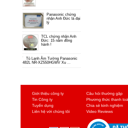
Panasonic chứng
nhận Anh Đức là đại
lý
TCL chứng nhận Anh
Đức: 15 năm đồng
hành !
Tủ Lạnh Âm Tường Panasonic
482L NR-XZ550HGWV Xu ...
Giới thiệu công ty
Câu hỏi thường gặp
Tin Công ty
Phương thức thanh to
Tuyển dụng
Chia sẻ kinh nghiệm
Liên hệ với chúng tôi
Video Reviews