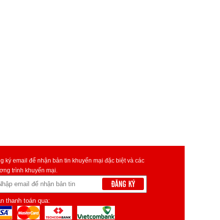
g ký email để nhận bản tin khuyến mại đặc biệt và các
ơng trình khuyến mại.
n thanh toán qua: