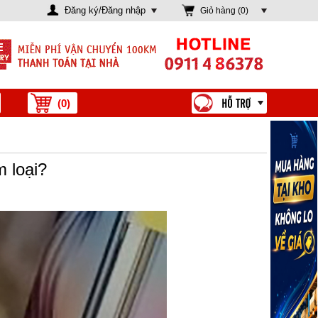
Đăng ký/Đăng nhập
Giỏ hàng (
0
)
(
0
)
m loại?