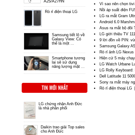
A25/A27HN
Vì sao nên chọn tiv
Nồi áp suất điện FU
Rò rỉ điện thoại LG
LG ra mắt Gram Ultr
Android 6.0 Marshma
Asus ra mắt bộ đôi
LG giới thiệu TV 11
Samsung tiết lộ về
Galaxy View: Có
9 lời đồn về PIN: v
thể là một ...
Samsung Galaxy A5, 
Rò rỉ ảnh LG Nexus 
Hiện cứ 5 máy chạy 
Smartphone tương
lai sẽ sử dụng
LG Watch Urbane Lux
năng lượng mặt ...
LG Rolly Keyboard: 
Dell Latitude 11 50
Sony ra mắt máy n
Rò rỉ điện thoại LG
LG chứng nhận Anh Đức
là nhà phân phối
Daikin trao giải Top sales
cho Anh Đức