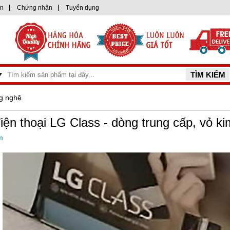
ện
Chứng nhận
Tuyển dụng
ng nghệ
iện thoại LG Class - dòng trung cấp, vỏ ki
m