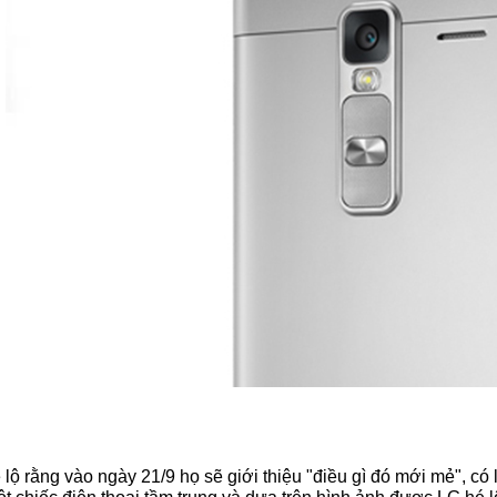
ộ rằng vào ngày 21/9 họ sẽ giới thiệu "điều gì đó mới mẻ", có l