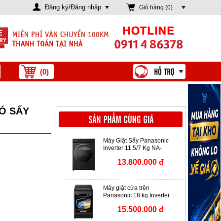
Đăng ký/Đăng nhập
Giỏ hàng (
0
)
(
0
)
CÓ SẤY
Máy Giặt Sấy Panasonic
Inverter 11.5/7 Kg NA-
S157FW1BV
13.800.000 đ
Máy giặt cửa trên
Panasonic 18 kg Inverter
NA-FD180W3BV
15.500.000 đ