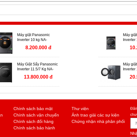
Máy giặt Panasonic
Máy giặ
Inverter 10 kg NA-
Inverter
V10FA1LVT
V115FA
8.200.000 đ
10.
Máy Giặt Sấy Panasonic
Máy giặ
Inverter 11.5/7 Kg NA-
Inverter
S157FW1BV
26CVX1
13.800.000 đ
20.
Chính sách bảo mật
Thư viện
Đăn
án
Chính sách vận chuyển
Ảnh trao giải các sự kiện
chư
Chính sách đổi hàng
Chứng nhận nhà phân phối
Chính sách bảo hành
Nhậ