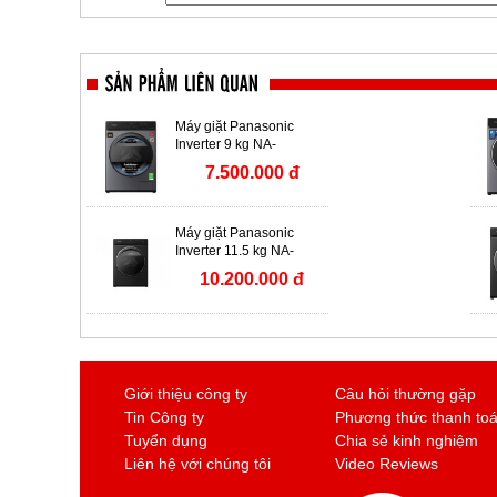
Máy giặt Panasonic
Inverter 9 kg NA-
V90FA1LVT
7.500.000 đ
Máy giặt Panasonic
Inverter 11.5 kg NA-
V115FW1BV
10.200.000 đ
Giới thiệu công ty
Câu hỏi thường gặp
Tin Công ty
Phương thức thanh to
Tuyển dụng
Chia sẻ kinh nghiệm
Liên hệ với chúng tôi
Video Reviews