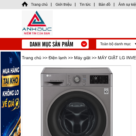
Trang chủ
Giới thiệu
Tin tức
Bản đồ
Ảnh sự ki
Toàn bộ danh mục
Trang chủ
>>
Điện lạnh
>>
Máy giặt
>> MÁY GIẶT LG INV