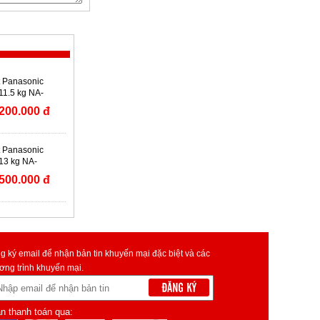
t Panasonic
 11.5 kg NA-
1LV
200.000 đ
t Panasonic
 13 kg NA-
AVT
500.000 đ
g ký email để nhận bản tin khuyến mại đặc biệt và các
ơng trình khuyến mại.
n thanh toán qua: