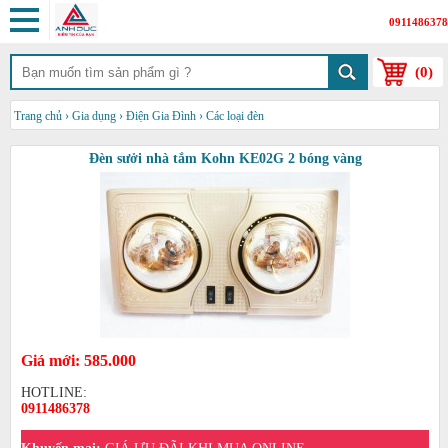
0911486378
(
0
)
Trang chủ
›
Gia dụng
›
Điện Gia Đình
›
Các loại đèn
Đèn sưởi nhà tắm Kohn KE02G 2 bóng vàng
Giá mới: 585.000
HOTLINE:
0911486378