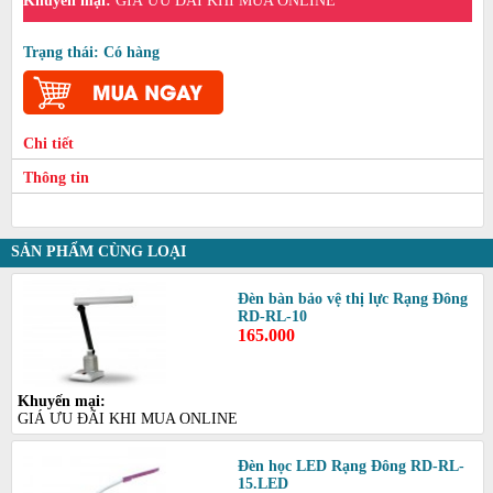
Khuyến mại:
GIÁ ƯU ĐÃI KHI MUA ONLINE
Trạng thái: Có hàng
Chi tiết
Thông tin
SẢN PHẨM CÙNG LOẠI
Đèn bàn bảo vệ thị lực Rạng Đông
RD-RL-10
165.000
Khuyến mại:
GIÁ ƯU ĐÃI KHI MUA ONLINE
Đèn học LED Rạng Đông RD-RL-
15.LED