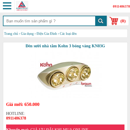
0911486378
(
0
)
Trang chủ
›
Gia dụng
›
Điện Gia Đình
›
Các loại đèn
Đèn sưởi nhà tắm Kohn 3 bóng vàng KN03G
Giá mới: 650.000
HOTLINE:
0911486378
Khuyến mại:
GIÁ ƯU ĐÃI KHI MUA ONLINE