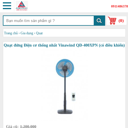
0911486378
(
0
)
Trang chủ
›
Gia dụng
›
Quạt
Quạt đứng Điện cơ thống nhất Vinawind QĐ-400XPN (có điều khiển)
Giá cũ:
1.200.000