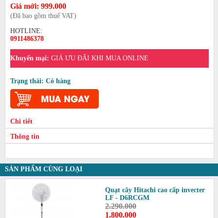
Giá mới: 999.000
(Đã bao gồm thuế VAT)
HOTLINE:
0911486378
Khuyến mại:
GIÁ ƯU ĐÃI KHI MUA ONLINE
Trạng thái: Có hàng
Chi tiết
Thông tin
SẢN PHẨM CÙNG LOẠI
Quạt cây Hitachi cao cấp invecter
LF - D6RCGM
2.290.000
1.800.000