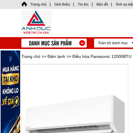
Trang chủ
Giới thiệu
Tin tức
Bản đồ
Ảnh sự ki
Toàn bộ danh mục
Trang chủ
>>
Điện lạnh
>> Điều hòa Panasonic 12000BTU 