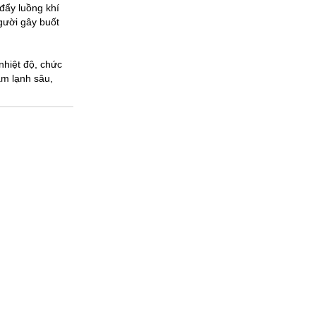
đẩy luồng khí
người gây buốt
nhiệt độ, chức
m lạnh sâu,