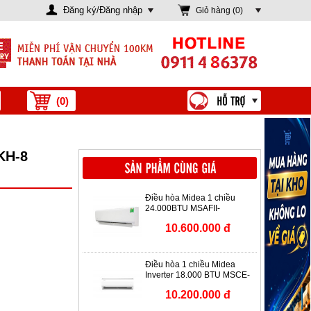
Đăng ký/Đăng nhập
Giỏ hàng (
0
)
(
0
)
KH-8
Điều hòa Midea 1 chiều
24.000BTU MSAFII-
24CRN8
10.600.000 đ
Điều hòa 1 chiều Midea
Inverter 18.000 BTU MSCE-
19CRFN8
10.200.000 đ