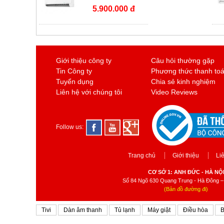
MSAGA-13CRDN8
5.900.000 đ
Giới thiệu công ty
Câu hỏi thường gặp
Tin Công ty
Phương thức thanh to
Tuyển dụng
Chia sẻ kinh nghiệm
Liên hệ với chúng tôi
Video Reviews
Follow us:
Trang chủ
Giới thiệu
Li
CƠ SỞ 1: ANH ĐỨC - HÀ NỘ
Số 84 Ngõ 630 Quang Trung - Hà Đông –
(Bản đồ đường đi)
Tivi
Dàn âm thanh
Tủ lạnh
Máy giặt
Điều hòa
B