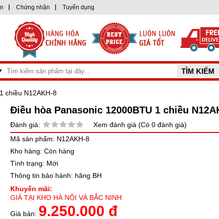
ện
Chứng nhận
Tuyển dụng
1 chiều N12AKH-8
Điều hòa Panasonic 12000BTU 1 chiều N12A
Đánh giá:
Xem đánh giá (Có 0 đánh giá)
Mã sản phẩm: N12AKH-8
Kho hàng: Còn hàng
Tình trạng: Mới
Thông tin bảo hành: hãng BH
Khuyến mãi:
GIÁ TẠI KHO HÀ NỘI VÀ BẮC NINH
9.250.000 đ
Giá bán: