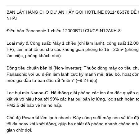
BẠN LẤY HÀNG CHO DỰ ÁN HÃY GỌI HOTLINE 0911486378 ĐỂ 
NHẤT
Điều hòa Panasonic 1 chiều 12000BTU CU/CS-N12AKH-8:
Loại máy & Công suất: Máy 1 chiều (chỉ làm lạnh), công suất 12.0
HP), làm mát tối ưu cho các không gian phòng từ 15 - 20m² (phòng
làm việc, phòng khách nhỏ).
Dòng tiêu chuẩn bền bỉ (Non-Inverter): Thuộc dòng máy cơ tiêu ch
Panasonic với ưu điểm làm lạnh cực kỳ mạnh mẽ, trâu bò, hoạt độn
mức giá đầu tư ban đầu rất "mềm" (~9.2 triệu).
Lọc bụi mịn Nanoe-G: Hệ thống giải phóng các ion âm độc quyền giú
kết và vô hiệu hóa tới 99% các hạt bụi bẩn lơ lửng, lọc sạch hoàn t
PM2.5 để bảo vệ hệ hô hấp.
Chế độ Powerful làm lạnh nhanh: Đẩy công suất máy nén và tốc độ
tối đa ngay khi khởi động, giúp hạ nhiệt độ phòng nhanh chóng mà
gian chờ đợi.