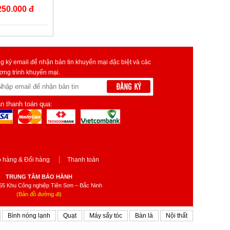
-18CRN8
250.000 đ
g ký email để nhận bản tin khuyến mại đặc biệt và các
ơng trình khuyến mại.
n thanh toán qua:
 hàng & Đổi hàng
Thanh toán
TRUNG TÂM BẢO HÀNH
5 Khu Công nghiệp Tiên Sơn – Bắc Ninh
(Bản đồ đường đi)
Bình nóng lạnh
Quạt
Máy sấy tóc
Bàn là
Nội thất