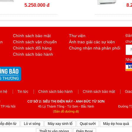
10CRFN8
MSAFII
5.250.000 đ
8.
Chính sách bảo mật
Thư viện
Đăn
án
Chính sách vận chuyển
Ảnh trao giải các sự kiện
chư
Chính sách đổi hàng
Chứng nhận nhà phân phối
Chính sách bảo hành
Nhậ
ên hệ
Tin tức
Chính sách bảo hành
Chính sách bảo mật
Giao
I
CƠ SỞ 2: SIÊU THỊ ĐIỆN MÁY - ANH ĐỨC TỪ SƠN
 TP Hà Nội
45 Lý Thánh Tông - Từ Sơn - Bắc Ninh
Đường TS
(Bản đồ đường đi)
ếp điện từ
Lò vi sóng
Máy xay sinh tố
Quạt sưởi
Máy ép hoa quả
Thiết bị văn phòng
Điện thoại