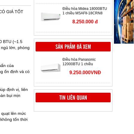
Điều hòa Midea 18000BTU
CÓ GIÁ TỐT
1 chiều MSAFII-18CRN8
8.250.000 đ
00 BTU (~1.5
 ngủ lớn, phòng
Điều hòa Panasonic
12000BTU 1 chiều
uẩn của
N12AKH-8
g ổn định và có
9.250.000VNĐ
p định vị, liên
oàn bụi mịn
 quạt lên mức
 không tốn thời