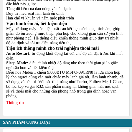
đặc biệt này giúp:
Tăng độ bền của dàn nóng và dàn lạnh
Duy trì hiệu suất làm lạnh ổn định
Hạn chế vi khuẩn và nấm mốc phát triển
Vận hành êm ái, tiết kiệm điện
Máy sử dụng máy nén hiệu suất cao kết hợp cánh quạt tĩnh âm, giúp
giảm độ ồn xuống mức thấp, phù hợp cho không gian cần sự yên tĩnh
như phòng ngủ. Hệ thống điều khiển thông minh giúp duy trì nhiệt
độ ổn định và tối ưu điện năng tiêu thụ.
Tiện ích thông minh cho trải nghiệm thoải mái
Auto Restart:
tự động khởi động lại với chế độ cài đặt trước khi mất
điện.
Sleep Mode:
điều chỉnh nhiệt độ tăng nhẹ theo thời gian giúp giấc
ngủ sâu hơn và tiết kiệm điện.
Điều hòa Midea 1 chiều 9.000BTU MSFQ-09CRN8 là lựa chọn hợp
lý cho người dùng cần một chiếc máy lạnh giá tốt, làm lạnh nhanh, dễ
sử dụng và bền bỉ. Với các tính năng như Turbo, Follow Me, I-Clean,
bộ lọc kép và gas R32, sản phẩm mang lại không gian mát mẻ, sạch
sẽ và thoải mái cho những căn phòng nhỏ trong gia đình hoặc văn
phòng.
Thông tin
SẢN PHẨM CÙNG LOẠI