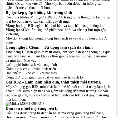
chính xác tại khu vực đó. Nhờ vậy, bạn luôn được tận hưởng cảm
giác mát mẻ và thoải mái hơn.
Bộ lọc kép giúp không khí trong lành
Điều hòa Midea MSFQ-09CRN8 được trang bị hệ thống lọc kép, giúp
loại bỏ bụi bẩn và các tác nhân gây dị ứng:
Màng lọc bụi HD
: ngăn chặn bụi bẩn và tạp chất trong không khí.
Màng lọc vi khuẩn:
loại bỏ phấn hoa, khói và các hạt bụi mịn gây
kích ứng.
Nhờ đó, không khí trong phòng luôn sạch sẽ và dễ chịu hơn cho sức
khỏe.
Công nghệ I-Clean – Tự động làm sạch dàn lạnh
Tính năng I-Clean giúp máy tự động làm sạch dàn lạnh thông qua quá
trình làm lạnh sâu, làm khô và thổi gió để loại bỏ bụi bẩn, nấm mốc
và mùi hôi. Nhờ vậy:
Luồng gió luôn sạch và trong lành
Giảm nguy cơ vi khuẩn phát triển
Hạn chế mùi khó chịu khi bật máy
Đồng thời giúp giảm tần suất vệ sinh bảo trì định kỳ.
Gas R32 – Làm lạnh hiệu quả, thân thiện môi trường
Máy sử dụng gas R32, môi chất lạnh thế hệ mới có khả năng làm lạnh
nhanh, tiết kiệm điện năng và giảm tác động đến môi trường. So với
các loại gas cũ, R32 có hiệu suất làm lạnh cao hơn và ít gây hiệu ứng
nhà kính hơn.
Dàn tản nhiệt mạ vàng bền bỉ
Điều hòa được trang bị dàn tản nhiệt mạ vàng giúp tăng khả năng
chống ăn mòn từ môi trường như muối, axit hoặc hơi ẩm. Lớp phủ