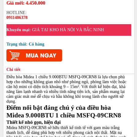
Giá mới: 4.450.000
HOTLINE:
0911486378
Khuyến mại:
GIÁ TẠI KHO HÀ NỘI VÀ BẮC NINH
Trạng thái: Có hàng
Chi tiết
Điều hòa Midea 1 chiều 9.000BTU MSFQ-09CRN8 là lựa chọn phù
hợp cho những không gian nhỏ như phòng ngủ, phòng làm việc hoặc
căn hộ mini có diện tích khoảng 9 – 15m². Với thiết kế hiện đại, khả
năng làm lạnh nhanh và nhiều tính năng tiện ích, sản phẩm mang lại
cảm giác mát mẻ dễ chịu và bầu không khí trong lành cho người sử
dụng.
Điểm nổi bật đáng chú ý của điều hòa
Midea 9.000BTU 1 chiều MSFQ-09CRN8
Thiết kế nhỏ gọn, hiện đại
Midea MSFQ-09CRN8 sở hữu thiết kế tinh tế với gam màu trắng
thanh lịch, dễ dàng phù hợp với nhiều phong cách nội thất. Mặt nạ