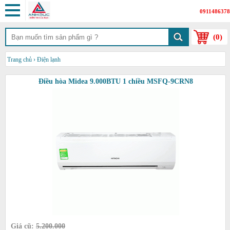
0911486378
(
0
)
Trang chủ
›
Điện lạnh
Điều hòa Midea 9.000BTU 1 chiều MSFQ-9CRN8
Giá cũ:
5.200.000