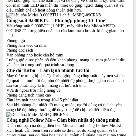
liền khối giúp hạn chế bám bụi và dễ dàng vệ sinh định kỳ. Bên cạnh
đó, màn hình LED ẩn hiển thị nhiệt độ giúp người dùng quan sát và
điều chỉnh chế độ hoạt động thuận tiện hơn.
Công suất 9.000BTU – Phù hợp phòng 10–15m²
Với công suất 9.000BTU (1.0HP), máy điều hòa Midea MSFQ-
09CRN8 đáp ứng hiệu quả nhu cầu làm mát cho các không gian nhỏ
như:
Phòng ngủ
Phòng làm việc cá nhân
Phòng đọc sách
Văn phòng nhỏ hoặc căn hộ mini
Luồng gió được phân bổ đều khắp phòng, mang lại cảm giác mát dịu
và dễ chịu trong suốt quá trình sử dụng.
Chế độ Turbo – Làm lạnh nhanh tức thì
Máy được trang bị chế độ Turbo giúp tăng công suất máy nén và tốc
độ quạt lên mức tối đa, nhờ đó nhiệt độ phòng được giảm nhanh chỉ
sau vài phút. Đây là tính năng rất hữu ích khi:
Vừa đi ngoài trời nắng nóng về
Phòng đang tích nhiệt cao
Cần làm mát nhanh trong 10–15 phút đầu
Sau khi phòng đạt nhiệt độ mong muốn, người dùng có thể chuyển
sang chế độ thông thường để duy trì sự dễ chịu và tiết kiệm điện.
Công nghệ Follow Me – Cảm biến nhiệt độ thông minh
Điểm nổi bật của dòng điều hòa Midea là tính năng Follow Me. Khi
kích hoạt, cảm biến trên remote sẽ đo nhiệt độ xung quanh vị trí
người dùng, sau đó điều hòa tự điều chỉnh để luồng gió mát tập trung