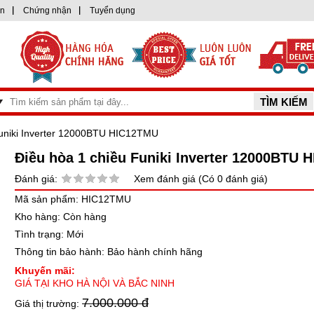
ện
Chứng nhận
Tuyển dụng
Funiki Inverter 12000BTU HIC12TMU
Điều hòa 1 chiều Funiki Inverter 12000BTU
Đánh giá:
Xem đánh giá (Có 0 đánh giá)
Mã sản phẩm: HIC12TMU
Kho hàng: Còn hàng
Tình trạng: Mới
Thông tin bảo hành: Bảo hành chính hãng
Khuyến mãi:
GIÁ TẠI KHO HÀ NỘI VÀ BẮC NINH
7.000.000 đ
Giá thị trường: