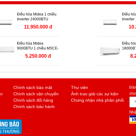
Điều hòa Midea 1 chiều
Điều hò
Inverter 24000BTU
Inverter
MSCE-25CRFN8
MSCE-
11.950.000 đ
10.
Điều hòa Midea
Điều hò
9000BTU 1 chiều MSCE-
18000BT
10CRFN8
MSAFII
5.250.000 đ
8.
Chính sách bảo mật
Thư viện
Đăn
án
Chính sách vận chuyển
Ảnh trao giải các sự kiện
chư
Chính sách đổi hàng
Chứng nhận nhà phân phối
Chính sách bảo hành
Nhậ