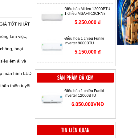
Điều hòa Midea 12000BTU
1 chiều MSAFII-13CRN8
5.250.000 đ
 GIÁ TỐT NHẤT
hòng làm việc,
Điều hòa 1 chiều Funiki
Inverter 9000BTU
HIC09TMU
 chóng, hoạt
5.150.000 đ
 siêu êm ái và
 hợp màn hình LED
thân thiện tuyệt
Điều hòa 1 chiều Funiki
Inverter 12000BTU
HIC12TMU
6.050.000VNĐ