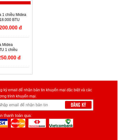
a 1 chiều Midea
 18.000 BTU
19CRFN8
200.000 đ
a Midea
U 1 chiều
-18CRN8
250.000 đ
g ký email để nhận bản tin khuyến mại đặc biệt và các
ơng trình khuyến mại.
n thanh toán qua: