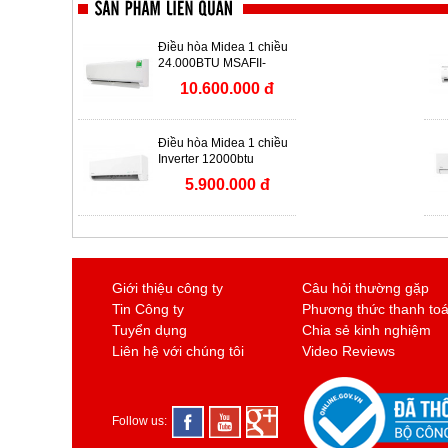
Điều hòa Midea 1 chiều
24.000BTU MSAFII-
24CRN8
10.600.000 đ
Điều hòa Midea 1 chiều
Inverter 12000btu
MSAGA-13CRDN8
5.900.000 đ
Giới thiệu công ty
Câu hỏi thường gặp
Tin Công ty
Phương thức thanh to
Tuyển dụng
Chia sẻ kinh nghiệm
Liên hệ với chúng tôi
Video Reviews
Follow us: