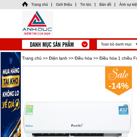
Trang chủ
Giới thiệu
Tin tức
Bản đồ
Ảnh sự ki
Toàn bộ danh mục
Trang chủ
>>
Điện lạnh
>>
Điều hòa
>> Điều hòa 1 chiều 
-14
%