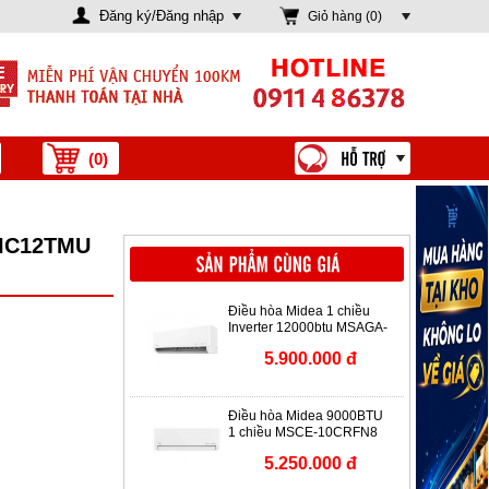
Đăng ký/Đăng nhập
Giỏ hàng (
0
)
(
0
)
 HIC12TMU
Điều hòa Midea 1 chiều
Inverter 12000btu MSAGA-
13CRDN8
5.900.000 đ
Điều hòa Midea 9000BTU
1 chiều MSCE-10CRFN8
5.250.000 đ