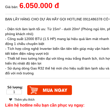
6.050.000 đ
Giá bán:
BẠN LẤY HÀNG CHO DỰ ÁN HÃY GỌI HOTLINE 0911486378 CÓ
- Diện tích làm lạnh tối ưu: Từ 15m² - dưới 20m² (Phòng ngủ lớn, p
phòng khách nhỏ)
- Công suất 12000 BTU (1.5 HP) mang lại hiệu quả làm mát nhanh
động 1 chiều chuyên biệt
- Tích hợp công nghệ Inverter biến tần tiên tiến giúp máy vận hành
tiết kiệm điện năng vượt trội
- Thiết kế treo tường hiện đại với tông màu trắng thanh lịch, tích
hiển thị nhiệt độ tiện lợi
- Sử dụng dòng Gas R32 thế hệ mới cho hiệu suất làm lạnh sâu và 
đối với môi trường
Số lượng:
Thêm yêu thích
Liên hệ hotline nếu bạn cần phục vụ ngay: